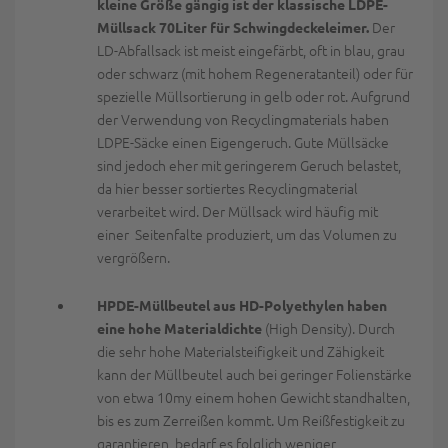
kleine Größe gängig ist der klassische LDPE-
Der
Müllsack 70Liter für Schwingdeckeleimer.
LD-Abfallsack ist meist eingefärbt, oft in blau, grau
oder schwarz (mit hohem Regeneratanteil) oder für
spezielle Müllsortierung in gelb oder rot. Aufgrund
der Verwendung von Recyclingmaterials haben
LDPE-Säcke einen Eigengeruch. Gute Müllsäcke
sind jedoch eher mit geringerem Geruch belastet,
da hier besser sortiertes Recyclingmaterial
verarbeitet wird. Der Müllsack wird häufig mit
einer Seitenfalte produziert, um das Volumen zu
vergrößern.
HPDE-Müllbeutel aus HD-Polyethylen haben
(High Density). Durch
eine hohe Materialdichte
die sehr hohe Materialsteifigkeit und Zähigkeit
kann der Müllbeutel auch bei geringer Folienstärke
von etwa 10my einem hohen Gewicht standhalten,
bis es zum Zerreißen kommt. Um Reißfestigkeit zu
garantieren, bedarf es folglich weniger