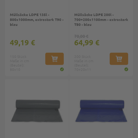
Müllsäcke LDPE 135l -
Müllsäcke LDPE 200l -
800x1000mm, extrastark T90 -
700+200x1100mm - extrastark
blau
T80 - blau
70,00 €
49,19 €
64,99 €
150 Stück
200 Stück
Maße in cm
IN DEN WARENKORB
Maße in cm
IN DEN W
(Beutel):
(Beutel):
80x10
70+20x11