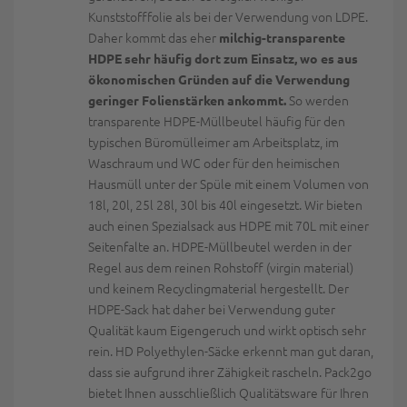
Kunststofffolie als bei der Verwendung von LDPE.
Daher kommt das eher
milchig-transparente
HDPE sehr häufig dort zum Einsatz, wo es aus
ökonomischen Gründen auf die Verwendung
So werden
geringer Folienstärken ankommt.
transparente HDPE-Müllbeutel häufig für den
typischen Büromülleimer am Arbeitsplatz, im
Waschraum und WC oder für den heimischen
Hausmüll unter der Spüle mit einem Volumen von
18l, 20l, 25l 28l, 30l bis 40l eingesetzt. Wir bieten
auch einen Spezialsack aus HDPE mit 70L mit einer
Seitenfalte an. HDPE-Müllbeutel werden in der
Regel aus dem reinen Rohstoff (virgin material)
und keinem Recyclingmaterial hergestellt. Der
HDPE-Sack hat daher bei Verwendung guter
Qualität kaum Eigengeruch und wirkt optisch sehr
rein. HD Polyethylen-Säcke erkennt man gut daran,
dass sie aufgrund ihrer Zähigkeit rascheln. Pack2go
bietet Ihnen ausschließlich Qualitätsware für Ihren