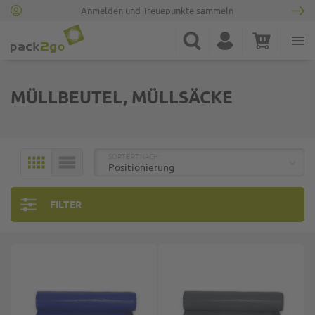
Anmelden und Treuepunkte sammeln
Zur Startseite
Suche
Konto
Warenkorb
Minicart
MÜLLBEUTEL, MÜLLSÄCKE
TOP
SORTIERT NACH:
KACHELN
LISTE
FILTER