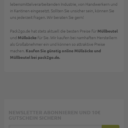
lebensmittelverarbeitenden Industrie, von Handwerkern und
in Kantinen eingesetzt. Sollten Sie unsicher sein, können Sie
uns jederzeit fragen. Wir beraten Sie gern!
Pack2go.de hat stets aktuell die besten Preise für
Müllbeutel
und
für Sie. Wir kaufen bei namhaften Herstellern
Müllsäcke
als Großabnehmer ein und können so attraktive Preise
machen.
Kaufen Sie günstig online Müllsäcke und
Müllbeutel bei pack2go.de.
NEWSLETTER ABONNIEREN UND 10€
GUTSCHEIN SICHERN
E-Mail Adresse