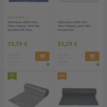
1
Müllsäcke LDPE 120l -
Müllsäcke LDPE 120l -
700x1100mm - ECO Top
700x1100mm, stark T65 -
Qualität T60- blau
transparent
33,79 €
53,29 €
250 Stück
250 Stück
Maße in cm
IN DEN WARENKORB
Maße in cm
IN DEN W
(Beutel):
(Beutel):
70x11
70x11
Top