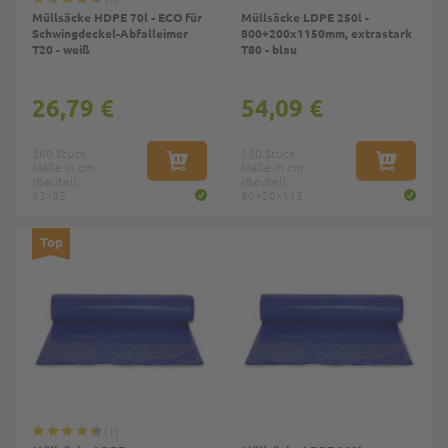
Müllsäcke HDPE 70l - ECO für
Müllsäcke LDPE 250l -
Schwingdeckel-Abfalleimer
800+200x1150mm, extrastark
T20 - weiß
T80 - blau
26,79 €
54,09 €
360 Stück
150 Stück
Maße in cm
IN DEN WARENKORB
Maße in cm
IN DEN W
(Beutel):
(Beutel):
63x85
80+20x115
Top
1