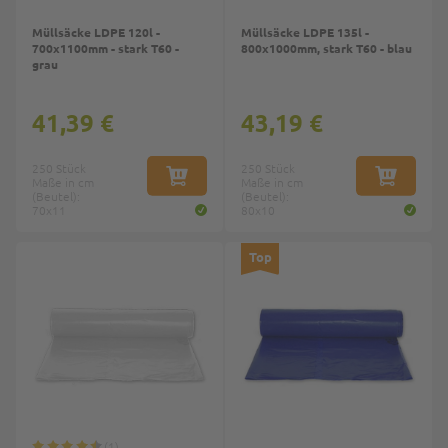
Müllsäcke LDPE 120l -
Müllsäcke LDPE 135l -
700x1100mm - stark T60 -
800x1000mm, stark T60 - blau
grau
41,39 €
43,19 €
250 Stück
250 Stück
Maße in cm
IN DEN WARENKORB
Maße in cm
IN DEN W
(Beutel):
(Beutel):
70x11
80x10
Top
1