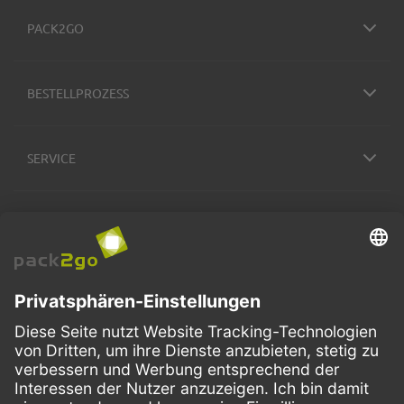
PACK2GO
BESTELLPROZESS
SERVICE
ZAHLUNGSMETHODEN
VERSANDARTEN