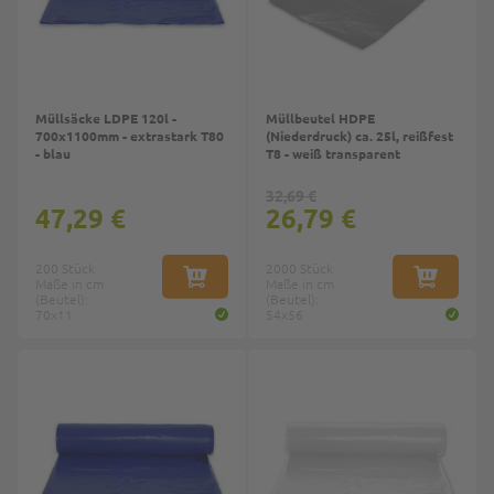
Müllsäcke LDPE 120l -
Müllbeutel HDPE
700x1100mm - extrastark T80
(Niederdruck) ca. 25l, reißfest
- blau
T8 - weiß transparent
32,69 €
47,29 €
26,79 €
200 Stück
2000 Stück
Maße in cm
IN DEN WARENKORB
Maße in cm
IN DEN W
(Beutel):
(Beutel):
70x11
54x56