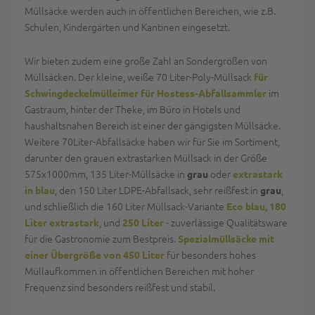
Müllsäcke werden auch in öffentlichen Bereichen, wie z.B.
Schulen, Kindergärten und Kantinen eingesetzt.
Wir bieten zudem eine große Zahl an Sondergrößen von
Müllsäcken. Der kleine, weiße 70 Liter-Poly-Müllsack
für
im
Schwingdeckelmülleimer für Hostess-Abfallsammler
Gastraum, hinter der Theke, im Büro in Hotels und
haushaltsnahen Bereich ist einer der gängigsten Müllsäcke.
Weitere 70Liter-Abfallsäcke haben wir für Sie im Sortiment,
darunter den grauen extrastarken Müllsack in der Größe
575x1000mm, 135 Liter-Müllsäcke in
oder
grau
extrastark
, den 150 Liter LDPE-Abfallsack, sehr reißfest in
,
in blau
grau
und schließlich die 160 Liter Müllsack-Variante
Eco blau, 180
, und
- zuverlässige Qualitätsware
Liter extrastark
250 Liter
für die Gastronomie zum Bestpreis.
Spezialmüllsäcke mit
für besonders hohes
einer Übergröße von 450 Liter
Müllaufkommen in öffentlichen Bereichen mit hoher
Frequenz sind besonders reißfest und stabil.