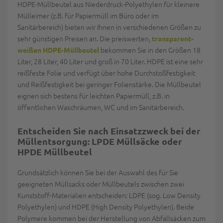
HDPE-Müllbeutel aus Niederdruck-Polyethylen für kleinere
Mülleimer (z.B. für Papiermüll im Büro oder im
Sanitärbereich) bieten wir Ihnen in verschiedenen Größen zu
sehr günstigen Preisen an. Die preiswerten,
transparent-
bekommen Sie in den Größen 18
weißen HDPE-Müllbeutel
Liter, 28 Liter, 40 Liter und groß in 70 Liter. HDPE ist eine sehr
reißfeste Folie und verfügt über hohe Durchstoßfestigkeit
und Reißfestigkeit bei geringer Folienstärke. Die Müllbeutel
eignen sich bestens für leichten Papiermüll, z.B. in
öffentlichen Waschräumen, WC und im Sanitärbereich.
Entscheiden Sie nach Einsatzzweck bei der
Müllentsorgung: LPDE
Müllsäcke
oder
HPDE Müllbeutel
Grundsätzlich können Sie bei der Auswahl des für Sie
geeigneten Müllsacks oder Müllbeutels zwischen zwei
Kunststoff-Materialien entscheiden: LDPE (sog. Low Density
Polyethylen) und HDPE (High Density Polyethylen). Beide
Polymere kommen bei der Herstellung von Abfallsäcken zum