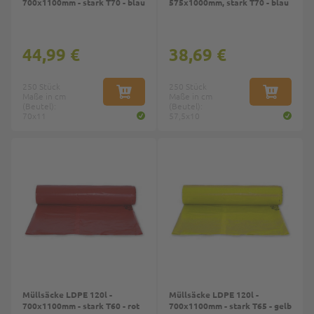
700x1100mm - stark T70 - blau
575x1000mm, stark T70 - blau
44,99 €
38,69 €
250 Stück
250 Stück
Maße in cm
IN DEN WARENKORB
Maße in cm
IN DEN W
(Beutel):
(Beutel):
70x11
57,5x10
Müllsäcke LDPE 120l -
Müllsäcke LDPE 120l -
700x1100mm - stark T60 - rot
700x1100mm - stark T65 - gelb