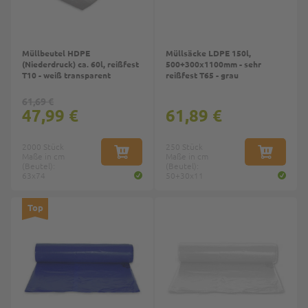
Müllbeutel HDPE
Müllsäcke LDPE 150l,
(Niederdruck) ca. 60l, reißfest
500+300x1100mm - sehr
T10 - weiß transparent
reißfest T65 - grau
61,69 €
47,99 €
61,89 €
2000 Stück
250 Stück
Maße in cm
IN DEN WARENKORB
Maße in cm
IN DEN W
(Beutel):
(Beutel):
63x74
50+30x11
Top