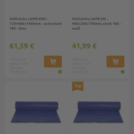
Müllsäcke LDPE 450l -
Müllsäcke LDPE 50l ,
720+500x1400mm - extrastark
400x200x700mm, stark T60 -
T80 - blau
weiß
61,59 €
41,99 €
100 Stück
300 Stück
Maße in cm
IN DEN WARENKORB
Maße in cm
IN DEN W
(Beutel):
(Beutel):
72+50x14
40+20x70
Top