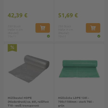
42,39 €
51,69 €
250 Stück
250 Stück
Maße in cm
IN DEN WARENKORB
Maße in cm
IN DEN W
(Beutel):
(Beutel):
70x11
70x11
Müllbeutel HDPE
Müllsäcke LDPE 120l -
(Niederdruck) ca. 60l, reißfest
700x1100mm - stark T65 -
T10 - weiß transparent
grün