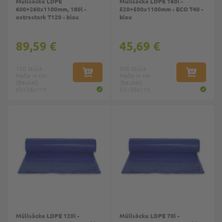
Müllsäcke LDPE
Müllsäcke LDPE 160l -
600+260x1100mm, 180l -
520+500x1100mm - ECO T40 -
extrastark T120 - blau
blau
89,59 €
45,69 €
150 Stück
200 Stück
Maße in cm
IN DEN WARENKORB
Maße in cm
IN DEN W
(Beutel):
(Beutel):
60+26x110
52+50x110
Müllsäcke LDPE 120l -
Müllsäcke LDPE 70l -