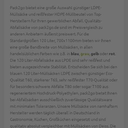
Pack2go bietet eine große Auswahl günstiger LDPE-
Müllsäcke und reißfester HDPE-Müllbeutel von Top-
Herstellern für Ihren gewerblichen Abfall. Qualitäts-
Abfallsäcke von pack2go.de sind im Preisvergleich zu
anderen Anbietern äußerst preiswert. Für die
Standardgrößen 120 Liter, 700x1100mm bieten wir Ihnen
eine große Bandbreite von Müllsäcken, in allen
handelsüblichen Farben wie z.B. in
,
,
oder
.
blau
grau
gelb
rot
Die 120 Liter-Abfallsäcke aus LPDE sind sehr reißfest und
bieten ausgezeichnete Stabilität. Entscheiden Sie sich bei den
blauen 120 Liter-Müllsäcken LDPE zwischen günstiger Eco-
Qualität T60, stärkerer T65, sehr reißfester T70-Qualität oder
für besonders schwere Abfälle T80 oder sogar T100 aus
regeneriertem Hochdruck-Polyethylen. pack2go bietet Ihnen
bei Abfallsäcken ausschließlich zuverlässige Qualitätsware
mit minimalen Toleranzen. Unsere Müllsäcke von namhaftem
Hersteller werden täglich überall in Deutschland in
Gastronomie, Küchen, Großküchen eingesetzt und sind
qualitativ absolut vergleichbar mit Müllsäcken von Deiss. Die