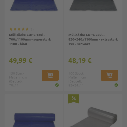
1
Müllsäcke LDPE 120l -
Müllsäcke LDPE 280l -
700x1100mm - superstark
820+240x1100mm - extrastark
T100 - blau
T90 - schwarz
49,99 €
48,19 €
150 Stück
100 Stück
Maße in cm
IN DEN WARENKORB
Maße in cm
IN DEN W
(Beutel):
(Beutel):
70x11
82+24x11