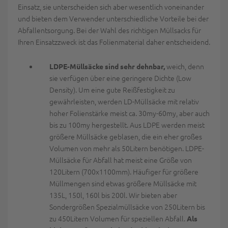
Einsatz, sie unterscheiden sich aber wesentlich voneinander
und bieten dem Verwender unterschiedliche Vorteile bei der
Abfallentsorgung. Bei der Wahl des richtigen Müllsacks für
Ihren Einsatzzweck ist das Folienmaterial daher entscheidend.
weich, denn
LDPE-Müllsäcke sind sehr dehnbar,
sie verfügen über eine geringere Dichte (Low
Density). Um eine gute Reißfestigkeit zu
gewährleisten, werden LD-Müllsäcke mit relativ
hoher Folienstärke meist ca. 30my-60my, aber auch
bis zu 100my hergestellt. Aus LDPE werden meist
größere Müllsäcke geblasen, die ein eher großes
Volumen von mehr als 50Litern benötigen. LDPE-
Müllsäcke für Abfall hat meist eine Größe von
120Litern (700x1100mm). Häufiger für größere
Müllmengen sind etwas größere Müllsäcke mit
135L, 150l, 160l bis 200l. Wir bieten aber
Sondergrößen Spezialmüllsäcke von 250Litern bis
zu 450Litern Volumen für speziellen Abfall.
Als