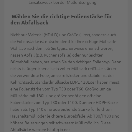
Einsatzzweck bei der Müllentsorgung!
Wählen Sie die richtige Folienstärke für
den Abfallsack
Nicht nur Material (HD/LD) und Größe (Liter), sondern auch
die Folienstärke ist entscheidend für Ihre richtige Müllsack-
Wahl. Je nachdem, ob Sie typischerweise eher schweren,
nassen Abfall (z.B. Küchenabfälle) oder nur leichten
Büroabfall haben, brauchen Sie den richtigen Folientyp. Denn
nichts ist ärgerlicher als ein voller Müllsack reißt. Je stärker
die verwendete Folie, umso reißfester und stabiler ist der
Kehrichtsack. Standardmüllsäcke LDPE 120Liter haben meist
eine Folienstärke vom Typ T50 oder T60. Großvolumige
Müllsäcke mit 180L und größer benötigen oft eine
Folienstärke vom Typ T80 oder T100. Dünnere HDPE-Säcke
haben als Typ T10 eine ausreichende Stärke für leichten
Haushaltsmüll oder leichtere Büroabfälle. Ab T80/T100 sind
höhere Belastungen mit schwerem Müll möglich. Diese
Abfallsäcke werden häufig in der