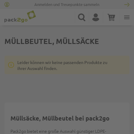
Anmelden und Treuepunkte sammeln
Zur Startseite
Suche
Konto
Warenkorb
Minicart
MÜLLBEUTEL, MÜLLSÄCKE
Leider können wir keine passenden Produkte zu
ihrer Auswahl finden.
Müllsäcke, Müllbeutel bei pack2go
Pack2go bietet eine große Auswahl günstiger LDPE-