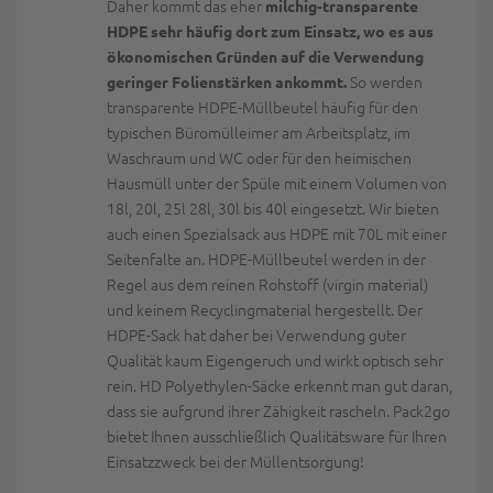
Daher kommt das eher
milchig-transparente
HDPE sehr häufig dort zum Einsatz, wo es aus
ökonomischen Gründen auf die Verwendung
So werden
geringer Folienstärken ankommt.
transparente HDPE-Müllbeutel häufig für den
typischen Büromülleimer am Arbeitsplatz, im
Waschraum und WC oder für den heimischen
Hausmüll unter der Spüle mit einem Volumen von
18l, 20l, 25l 28l, 30l bis 40l eingesetzt. Wir bieten
auch einen Spezialsack aus HDPE mit 70L mit einer
Seitenfalte an. HDPE-Müllbeutel werden in der
Regel aus dem reinen Rohstoff (virgin material)
und keinem Recyclingmaterial hergestellt. Der
HDPE-Sack hat daher bei Verwendung guter
Qualität kaum Eigengeruch und wirkt optisch sehr
rein. HD Polyethylen-Säcke erkennt man gut daran,
dass sie aufgrund ihrer Zähigkeit rascheln. Pack2go
bietet Ihnen ausschließlich Qualitätsware für Ihren
Einsatzzweck bei der Müllentsorgung!