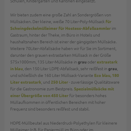
Schulen, Kindergärten und Kantinen eingesetzt.
Wir bieten zudem eine große Zahl an Sondergrößen von
Müllsäcken. Der kleine, weiße 70 Liter-Poly-Müllsack
für
im
Schwingdeckelmülleimer für Hostess-Abfallsammler
Gastraum, hinter der Theke, im Büro in Hotels und
haushaltsnahen Bereich ist einer der gängigsten Müllsäcke.
Weitere 70Liter-Abfallsäcke haben wir für Sie im Sortiment,
darunter den grauen extrastarken Müllsack in der Größe
575x1000mm, 135 Liter-Müllsäcke in
oder
grau
extrastark
, den 150 Liter LDPE-Abfallsack, sehr reißfest in
,
in blau
grau
und schließlich die 160 Liter Müllsack-Variante
Eco blau, 180
, und
- zuverlässige Qualitätsware
Liter extrastark
250 Liter
für die Gastronomie zum Bestpreis.
Spezialmüllsäcke mit
für besonders hohes
einer Übergröße von 450 Liter
Müllaufkommen in öffentlichen Bereichen mit hoher
Frequenz sind besonders reißfest und stabil.
HDPE-Müllbeutel aus Niederdruck-Polyethylen für kleinere
Mülleimer (z.B. für Papiermüll im Büro oder im