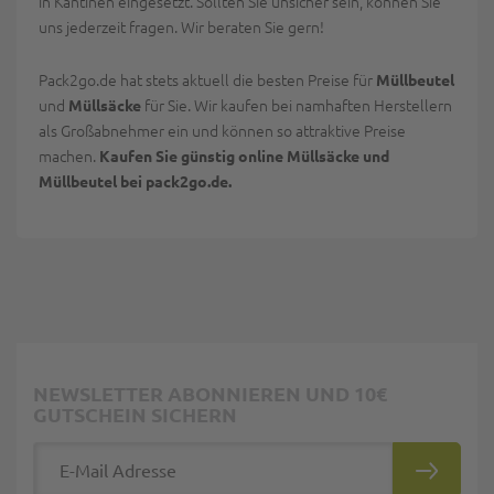
in Kantinen eingesetzt. Sollten Sie unsicher sein, können Sie
uns jederzeit fragen. Wir beraten Sie gern!
Pack2go.de hat stets aktuell die besten Preise für
Müllbeutel
und
für Sie. Wir kaufen bei namhaften Herstellern
Müllsäcke
als Großabnehmer ein und können so attraktive Preise
machen.
Kaufen Sie günstig online Müllsäcke und
Müllbeutel bei pack2go.de.
NEWSLETTER ABONNIEREN UND 10€
GUTSCHEIN SICHERN
E-Mail Adresse
ABONNIE