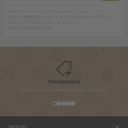
Diese Seite wird von reCAPTCHA gesichert, Google
Datenschutzbestimmungen
und
Nutzungsbedingungen
gelten.
Weitere Informationen finden Sie in unseren
Datenschutzbestimmungen
.
Treuepunkte
Vorteile sichern mit dem Pack2Go-Treueprogramm.
PACK2GO