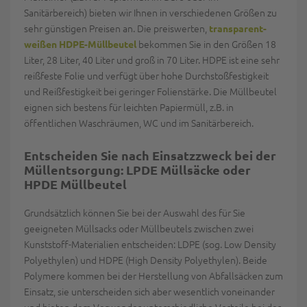
Sanitärbereich) bieten wir Ihnen in verschiedenen Größen zu
sehr günstigen Preisen an. Die preiswerten,
transparent-
bekommen Sie in den Größen 18
weißen HDPE-Müllbeutel
Liter, 28 Liter, 40 Liter und groß in 70 Liter. HDPE ist eine sehr
reißfeste Folie und verfügt über hohe Durchstoßfestigkeit
und Reißfestigkeit bei geringer Folienstärke. Die Müllbeutel
eignen sich bestens für leichten Papiermüll, z.B. in
öffentlichen Waschräumen, WC und im Sanitärbereich.
Entscheiden Sie nach Einsatzzweck bei der
Müllentsorgung: LPDE
Müllsäcke
oder
HPDE Müllbeutel
Grundsätzlich können Sie bei der Auswahl des für Sie
geeigneten Müllsacks oder Müllbeutels zwischen zwei
Kunststoff-Materialien entscheiden: LDPE (sog. Low Density
Polyethylen) und HDPE (High Density Polyethylen). Beide
Polymere kommen bei der Herstellung von Abfallsäcken zum
Einsatz, sie unterscheiden sich aber wesentlich voneinander