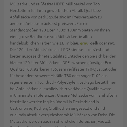
Müllsäcke und reißfester HDPE-Müllbeutel von Top-
Herstellern für Ihren gewerblichen Abfall. Qualitäts-
Abfallsäcke von pack2go.de sind im Preisvergleich zu
anderen Anbietern äußerst preiswert. Für die
Standardgrößen 120 Liter, 700x1100mm bieten wir Ihnen
eine große Bandbreite von Müllsäcken, in allen
handelsüblichen Farben wie z.B. in
,
,
oder
.
blau
grau
gelb
rot
Die 120 Liter-Abfallsäcke aus LPDE sind sehr reißfest und
bieten ausgezeichnete Stabilität. Entscheiden Sie sich bei den
blauen 120 Liter-Müllsäcken LDPE zwischen günstiger Eco-
Qualität T60, stärkerer T65, sehr reißfester T70-Qualität oder
für besonders schwere Abfälle T80 oder sogar T100 aus
regeneriertem Hochdruck-Polyethylen. pack2go bietet Ihnen
bei Abfallsäcken ausschließlich zuverlässige Qualitätsware
mit minimalen Toleranzen. Unsere Müllsäcke von namhaftem
Hersteller werden täglich überall in Deutschland in
Gastronomie, Küchen, Großküchen eingesetzt und sind
qualitativ absolut vergleichbar mit Müllsäcken von Deiss. Die
Müllsäcke werden auch in öffentlichen Bereichen, wie z.B.