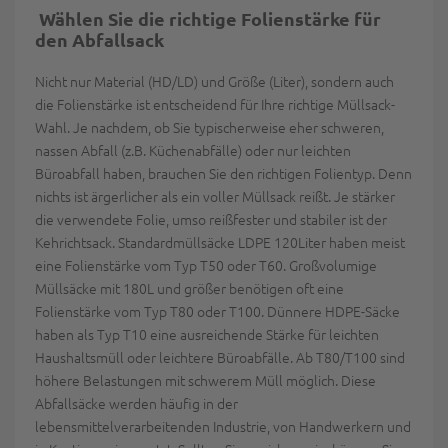
Wählen Sie die richtige Folienstärke für
den Abfallsack
Nicht nur Material (HD/LD) und Größe (Liter), sondern auch
die Folienstärke ist entscheidend für Ihre richtige Müllsack-
Wahl. Je nachdem, ob Sie typischerweise eher schweren,
nassen Abfall (z.B. Küchenabfälle) oder nur leichten
Büroabfall haben, brauchen Sie den richtigen Folientyp. Denn
nichts ist ärgerlicher als ein voller Müllsack reißt. Je stärker
die verwendete Folie, umso reißfester und stabiler ist der
Kehrichtsack. Standardmüllsäcke LDPE 120Liter haben meist
eine Folienstärke vom Typ T50 oder T60. Großvolumige
Müllsäcke mit 180L und größer benötigen oft eine
Folienstärke vom Typ T80 oder T100. Dünnere HDPE-Säcke
haben als Typ T10 eine ausreichende Stärke für leichten
Haushaltsmüll oder leichtere Büroabfälle. Ab T80/T100 sind
höhere Belastungen mit schwerem Müll möglich. Diese
Abfallsäcke werden häufig in der
lebensmittelverarbeitenden Industrie, von Handwerkern und