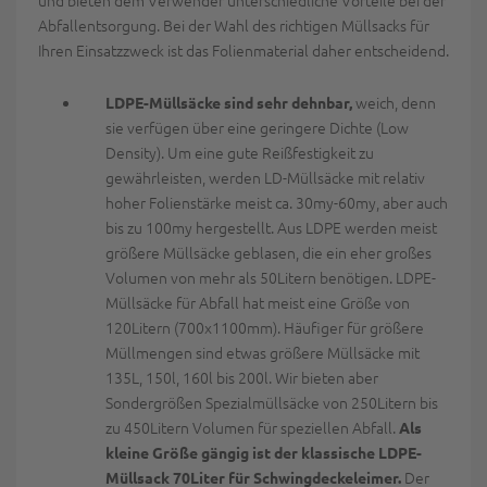
und bieten dem Verwender unterschiedliche Vorteile bei der
Abfallentsorgung. Bei der Wahl des richtigen Müllsacks für
Ihren Einsatzzweck ist das Folienmaterial daher entscheidend.
weich, denn
LDPE-Müllsäcke sind sehr dehnbar,
sie verfügen über eine geringere Dichte (Low
Density). Um eine gute Reißfestigkeit zu
gewährleisten, werden LD-Müllsäcke mit relativ
hoher Folienstärke meist ca. 30my-60my, aber auch
bis zu 100my hergestellt. Aus LDPE werden meist
größere Müllsäcke geblasen, die ein eher großes
Volumen von mehr als 50Litern benötigen. LDPE-
Müllsäcke für Abfall hat meist eine Größe von
120Litern (700x1100mm). Häufiger für größere
Müllmengen sind etwas größere Müllsäcke mit
135L, 150l, 160l bis 200l. Wir bieten aber
Sondergrößen Spezialmüllsäcke von 250Litern bis
zu 450Litern Volumen für speziellen Abfall.
Als
kleine Größe gängig ist der klassische LDPE-
Der
Müllsack 70Liter für Schwingdeckeleimer.